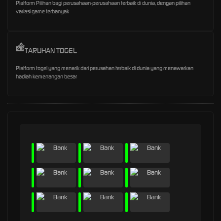
Platform Pilihan bagi perusahaan-perusahaan terbaik di dunia, dengan pilihan
variasi game terbanyak
TARUHAN TOGEL
Platform togel yang menarik dari perusahan terbaik di dunia yang menawarkan
hadiah kemenangan besar