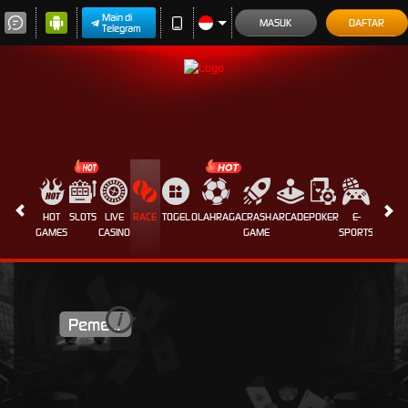
Main di
MASUK
DAFTAR
Telegram
HOT
SLOTS
LIVE
RACE
TOGEL
OLAHRAGA
CRASH
ARCADE
POKER
E-
SABUN
GAMES
CASINO
GAME
SPORTS
AYAM
i