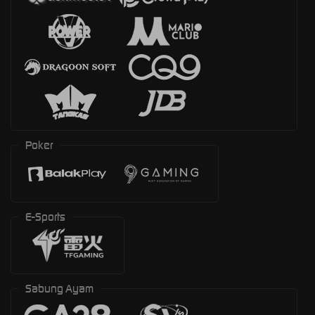
Poker
E-Sports
Sabung Ayam