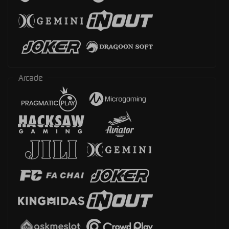
Arcade