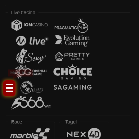
Live Casino
More Info!
Race
Togel