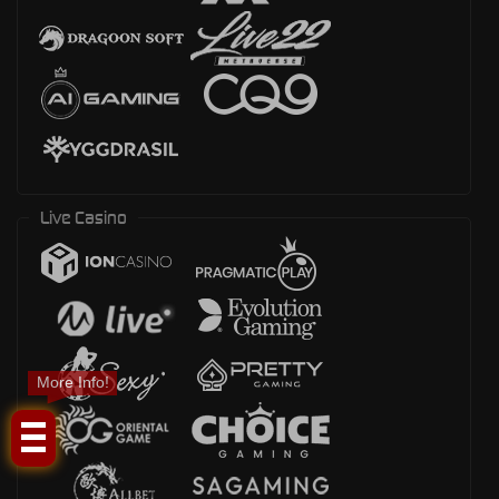
Live Casino
More Info!