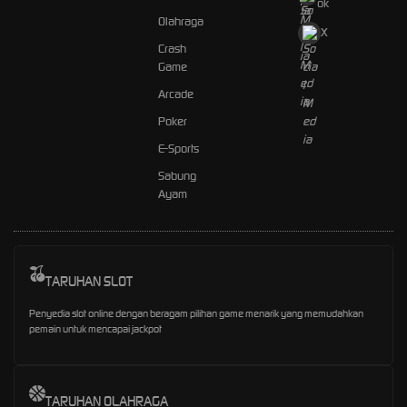
ok
Olahraga
X
Crash
Game
Arcade
Poker
E-Sports
Sabung
Ayam
TARUHAN SLOT
Penyedia slot online dengan beragam pilihan game menarik yang memudahkan
pemain untuk mencapai jackpot
TARUHAN OLAHRAGA