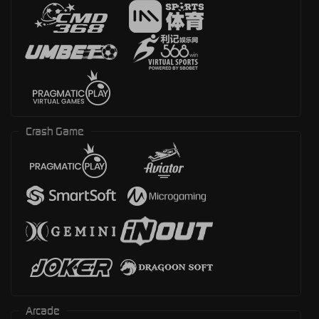
Crash Game
Arcade