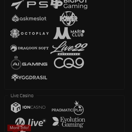
Live Casino
More Info!