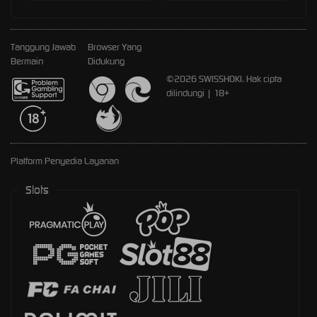
Tanggung Jawab
Browser Yang
Bermain
Didukung
©2026 SWISSHOKI. Hak cipta
dilindungi | 18+
Platform Penyedia Layanan
Slots