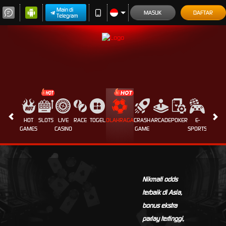
Main di
MASUK
DAFTAR
Telegram
HOT
SLOTS
LIVE
RACE
TOGEL
OLAHRAGA
CRASH
ARCADE
POKER
E-
SABUN
GAMES
CASINO
GAME
SPORTS
AYAM
Nikmati odds
terbaik di Asia,
bonus ekstra
parlay tertinggi,