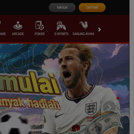
MASUK
DAFTAR
GAME
ARCADE
POKER
E-SPORTS
SABUNG AYAM
PROMOSI