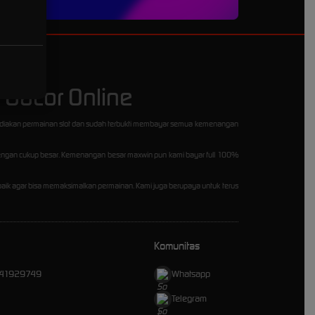
 Gacor Online
nyediakan permainan slot dan sudah terbukti membayar semua kemenangan
 dengan cukup besar. Kemenangan besar maxwin pun kami bayar full 100%
g baik agar bisa memaksimalkan permainan. Kami juga berupaya untuk terus
Komunitas
41929749
Whatsapp
Telegram