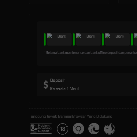
* Selama bank maintenance dan bank offline deposit dan penarikan
Deposit
Rata-rata 1 Menit
Tanggung Jawab Bermain
Browser Yang Didukung