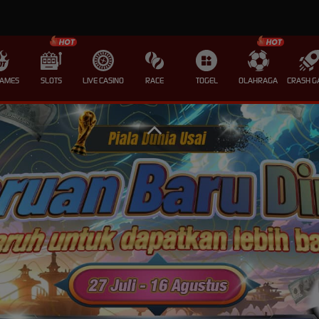
GAMES
SLOTS
LIVE CASINO
RACE
TOGEL
OLAHRAGA
CRASH 