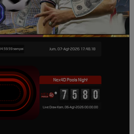
Jum, 07-Agt-2026 17.48.18
ampai 30-Sep-2026 14.59.59. Selama waktu ini, PP Virtual Sports permainan tidak akan tersedi
Nex4D Pools Night
Live Draw Kam, 06-Agt-2026 00.00.00