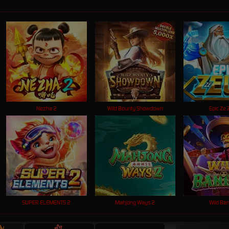
Nezha 2
Wild Bounty Showdown
Epic Ze 
SUPER ELEMENTS 2
Mahjong Ways 2
Wild Ban