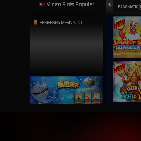
Video Slots Popular
PEMENANG MESIN SLOT