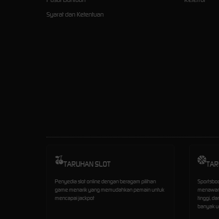
Syarat dan Ketentuan
TARUHAN SLOT
TAR
Penyedia slot online dengan beragam pilihan
Sportsboo
game menarik yang memudahkan pemain untuk
menawark
mencapai jackpot
tinggi, d
banyak u